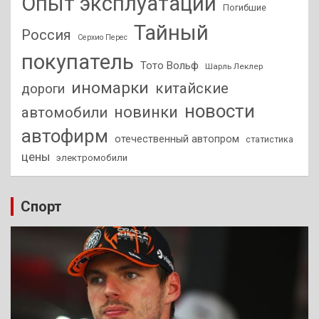
Опыт эксплуатации
Погибшие
Тайный
Россия
Серхио Перес
покупатель
Тото Вольф
Шарль Леклер
иномарки
китайские
дороги
новости
новинки
автомобили
автофирм
отечественный автопром
статистика
цены
электромобили
Спорт