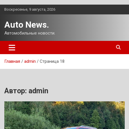
Перейти
Воскресенье, 9 августа, 2026
к
содержимому
Auto News.
Автомобильные новости.
Главная
admin
Страница 18
Автор:
admin