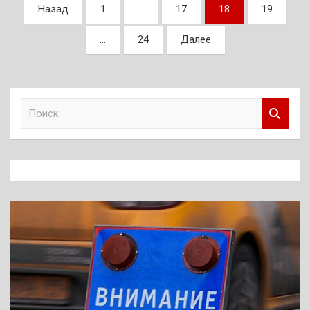
Пагинация
Назад
1
…
17
18
19
записей
…
24
Далее
П
о
и
с
к