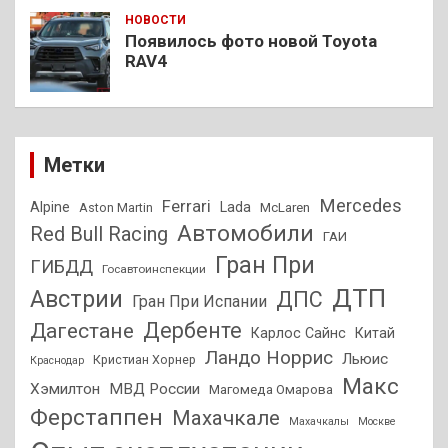
НОВОСТИ
Появилось фото новой Toyota
RAV4
Метки
Mercedes
Ferrari
Alpine
Lada
Aston Martin
McLaren
Автомобили
Red Bull Racing
ГАИ
Гран При
ГИБДД
Госавтоинспекции
ДТП
Австрии
ДПС
Гран При Испании
Дагестане
Дербенте
Карлос Сайнс
Китай
Ландо Норрис
Льюис
Кристиан Хорнер
Краснодар
Макс
Хэмилтон
МВД России
Магомеда Омарова
Ферстаппен
Махачкале
Махачкалы
Москве