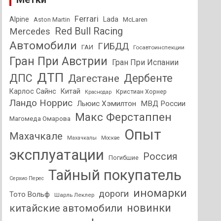
Ferrari
Alpine
Lada
Aston Martin
McLaren
Red Bull Racing
Mercedes
Автомобили
ГИБДД
ГАИ
Госавтоинспекции
Гран При Австрии
Гран При Испании
ДТП
ДПС
Дагестане
Дербенте
Карлос Сайнс
Китай
Кристиан Хорнер
Краснодар
Ландо Норрис
Льюис Хэмилтон
МВД России
Макс Ферстаппен
Магомеда Омарова
Опыт
Махачкале
Махачкалы
Москве
эксплуатации
Россия
Погибшие
Тайный покупатель
Серхио Перес
иномарки
дороги
Тото Вольф
Шарль Леклер
новинки
китайские автомобили