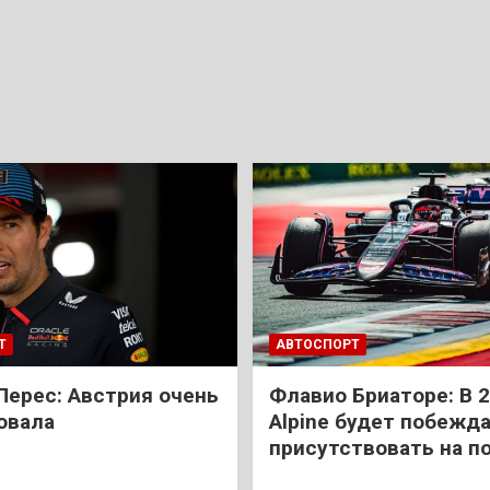
Т
АВТОСПОРТ
Перес: Австрия очень
Флавио Бриаторе: В 
овала
Alpine будет побежда
присутствовать на п