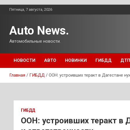
Перейти
Пятница, 7 августа, 2026
к
содержимому
Auto News.
Автомобильные новости.
НОВОСТИ
АВТО
НОВИНКИ
ГИБДД
ДТ
Главная
ГИБДД
ООН: устроивших теракт в Дагестане ну
ГИБДД
ООН: устроивших теракт в 