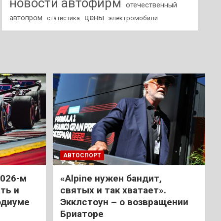
новости автофирм
отечественный
цены
автопром
статистика
электромобили
АВТОСПОРТ
2026-м
«Alpine нужен бандит,
ть и
святых и так хватает».
одиуме
Экклстоун – о возвращении
Бриаторе