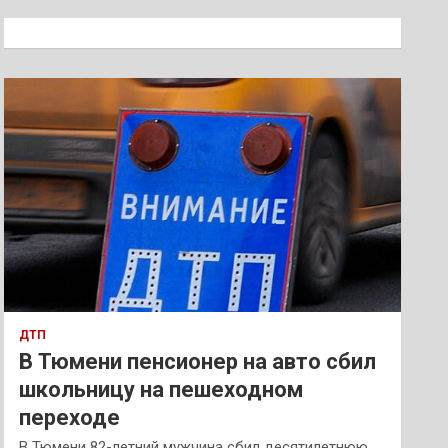
с
к
ДТП
В Тюмени пенсионер на авто сбил
школьницу на пешеходном
переходе
В Тюмени 82-летний мужчина сбил десятилетнюю