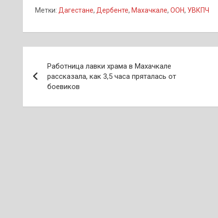
Метки:
Дагестане
,
Дербенте
,
Махачкале
,
ООН
,
УВКПЧ
Навигация
Работница лавки храма в Махачкале
по
рассказала, как 3,5 часа пряталась от
боевиков
записям