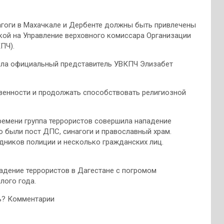
нагоги в Махачкале и Дербенте должны быть привлечены
ой на Управление верховного комиссара Организации
ПЧ).
вила официальный представитель УВКПЧ Элизабет
твенности и продолжать способствовать религиозной
ремени группа террористов совершила нападение
ю были пост ДПС, синагоги и православный храм.
дников полиции и несколько гражданских лиц.
адение террористов в Дагестане с погромом
лого года.
шь? Комментарии