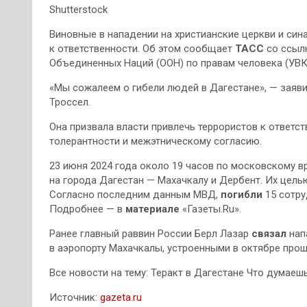
Shutterstock
Виновные в нападении на христианские церкви и си
к ответственности. Об этом сообщает
ТАСС
со ссылк
Объединенных Наций (ООН) по правам человека (УВК
«Мы сожалеем о гибели людей в Дагестане», — зая
Троссел.
Она призвала власти привлечь террористов к ответс
толерантности и межэтническому согласию.
23 июня 2024 года около 19 часов по московскому в
на города Дагестан — Махачкалу и Дербент. Их цель
Согласно последним данным МВД,
погибли
15 сотру
Подробнее — в
материале
«Газеты.Ru».
Ранее главный раввин России Берл Лазар
связал
нап
в аэропорту Махачкалы, устроенными в октябре прош
Все новости на тему: Теракт в Дагестане Что думае
Источник:
gazeta.ru