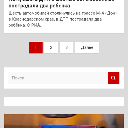
пострадали два ребёнка
Шесть автомобилей столкнулись на трассе М-4 «Дон»
в Краснодарском крае, в ДТП пострадали два
ребёнка. © РИА…
Пагинация
1
2
3
Далее
записей
П
о
и
с
к