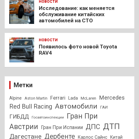
НОВОСТИ
Исследование: как меняется
обслуживание китайских
автомобилей на СТО
НОВОСТИ
Появилось фото новой Toyota
RAV4
Метки
Mercedes
Ferrari
Alpine
Lada
Aston Martin
McLaren
Автомобили
Red Bull Racing
ГАИ
Гран При
ГИБДД
Госавтоинспекции
ДТП
Австрии
ДПС
Гран При Испании
Дагестане
Дербенте
Карлос Сайнс
Китай