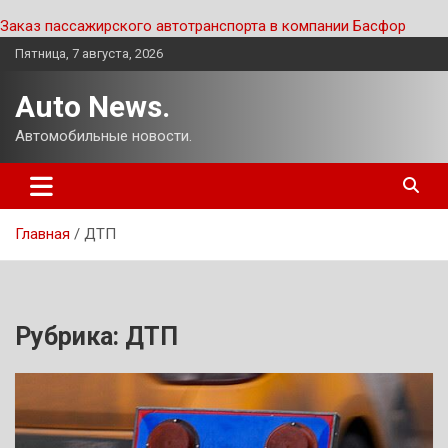
Заказ пассажирского автотранспорта в компании Басфор
Перейти
Пятница, 7 августа, 2026
к
содержимому
Auto News.
Автомобильные новости.
Главная
ДТП
Рубрика:
ДТП