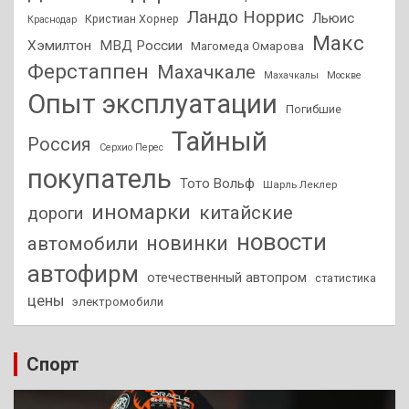
Ландо Норрис
Льюис
Кристиан Хорнер
Краснодар
Макс
Хэмилтон
МВД России
Магомеда Омарова
Ферстаппен
Махачкале
Махачкалы
Москве
Опыт эксплуатации
Погибшие
Тайный
Россия
Серхио Перес
покупатель
Тото Вольф
Шарль Леклер
иномарки
китайские
дороги
новости
новинки
автомобили
автофирм
отечественный автопром
статистика
цены
электромобили
Спорт