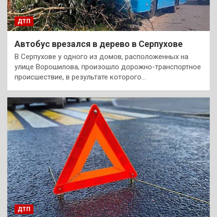
ДТП
Автобус врезался в дерево в Серпухове
В Серпухове у одного из домов, расположенных на
улице Ворошилова, произошло дорожно-транспортное
происшествие, в результате которого…
ДТП