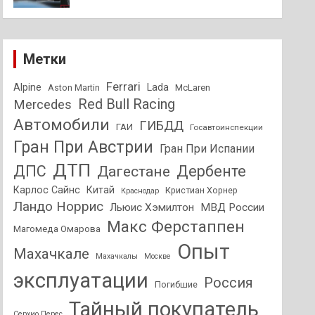
Метки
Ferrari
Alpine
Lada
Aston Martin
McLaren
Red Bull Racing
Mercedes
Автомобили
ГИБДД
ГАИ
Госавтоинспекции
Гран При Австрии
Гран При Испании
ДТП
ДПС
Дагестане
Дербенте
Карлос Сайнс
Китай
Кристиан Хорнер
Краснодар
Ландо Норрис
Льюис Хэмилтон
МВД России
Макс Ферстаппен
Магомеда Омарова
Опыт
Махачкале
Махачкалы
Москве
эксплуатации
Россия
Погибшие
Тайный покупатель
Серхио Перес