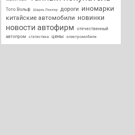
иномарки
дороги
Тото Вольф
Шарль Леклер
новинки
китайские автомобили
новости автофирм
отечественный
цены
автопром
статистика
электромобили