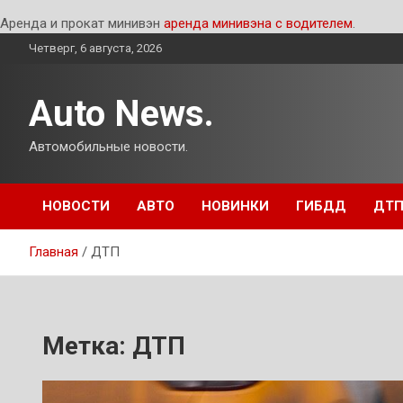
Аренда и прокат минивэн
аренда минивэна с водителем
.
Перейти
Четверг, 6 августа, 2026
к
содержимому
Auto News.
Автомобильные новости.
НОВОСТИ
АВТО
НОВИНКИ
ГИБДД
ДТ
Главная
ДТП
Метка:
ДТП