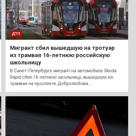
ДТП
Мигрант сбил вышедшую на тротуар
из трамвая 16-летнюю российскую
школьницу
В Санкт-Петербурге мигрант на автомобиле Skoda
Rapid сбил 16-летнюю школьницу, вышедшую из
трамвая на проспекте Добролюбова.…