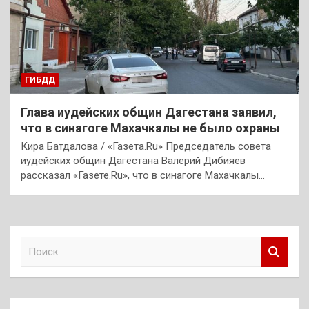
ГИБДД
Глава иудейских общин Дагестана заявил,
что в синагоге Махачкалы не было охраны
Кира Батдалова / «Газета.Ru» Председатель совета
иудейских общин Дагестана Валерий Дибияев
рассказал «Газете.Ru», что в синагоге Махачкалы…
П
о
и
с
к