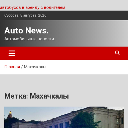
автобусов в аренду с водителем
Перейти
Суббота, 8 августа, 2026
к
содержимому
Auto News.
Автомобильные новости.
Главная
Махачкалы
Метка:
Махачкалы