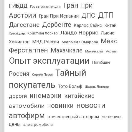
Гран При
ГИБДД
Госавтоинспекции
ДТП
Австрии
ДПС
Гран При Испании
Дагестане
Дербенте
Карлос Сайнс
Китай
Ландо Норрис
Льюис
Кристиан Хорнер
Краснодар
Макс
Хэмилтон
МВД России
Магомеда Омарова
Ферстаппен
Махачкале
Махачкалы
Москве
Опыт эксплуатации
Погибшие
Тайный
Россия
Серхио Перес
покупатель
Тото Вольф
Шарль Леклер
иномарки
китайские
дороги
новости
новинки
автомобили
автофирм
отечественный автопром
статистика
цены
электромобили