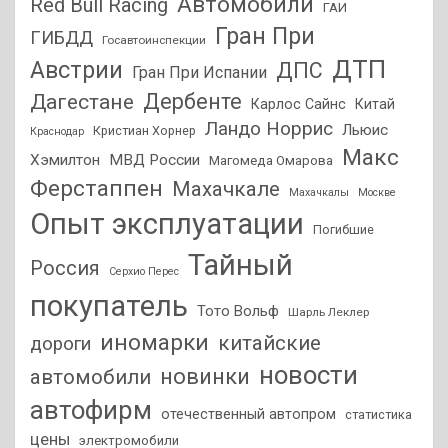
Автомобили
Red Bull Racing
ГАИ
Гран При
ГИБДД
Госавтоинспекции
ДТП
Австрии
ДПС
Гран При Испании
Дагестане
Дербенте
Карлос Сайнс
Китай
Ландо Норрис
Льюис
Кристиан Хорнер
Краснодар
Макс
Хэмилтон
МВД России
Магомеда Омарова
Ферстаппен
Махачкале
Махачкалы
Москве
Опыт эксплуатации
Погибшие
Тайный
Россия
Серхио Перес
покупатель
Тото Вольф
Шарль Леклер
иномарки
китайские
дороги
новости
новинки
автомобили
автофирм
отечественный автопром
статистика
цены
электромобили