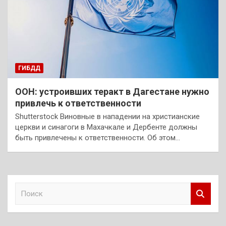
ГИБДД
ООН: устроивших теракт в Дагестане нужно
привлечь к ответственности
Shutterstock Виновные в нападении на христианские
церкви и синагоги в Махачкале и Дербенте должны
быть привлечены к ответственности. Об этом…
П
о
и
с