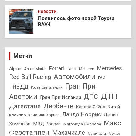
НОВОСТИ
Появилось фото новой Toyota
RAV4
Метки
Mercedes
Ferrari
Alpine
Lada
Aston Martin
McLaren
Автомобили
Red Bull Racing
ГАИ
Гран При
ГИБДД
Госавтоинспекции
ДТП
Австрии
ДПС
Гран При Испании
Дагестане
Дербенте
Карлос Сайнс
Китай
Ландо Норрис
Льюис
Кристиан Хорнер
Краснодар
Макс
Хэмилтон
МВД России
Магомеда Омарова
Ферстаппен
Махачкале
Махачкалы
Москве