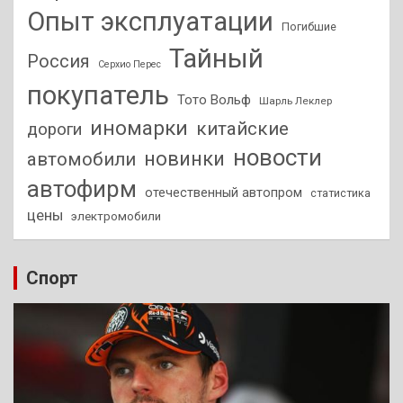
Опыт эксплуатации
Погибшие
Тайный
Россия
Серхио Перес
покупатель
Тото Вольф
Шарль Леклер
иномарки
китайские
дороги
новости
новинки
автомобили
автофирм
отечественный автопром
статистика
цены
электромобили
Спорт