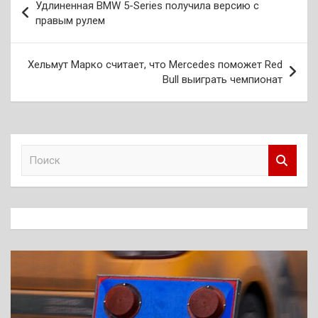
Удлиненная BMW 5-Series получила версию с
по
правым рулем
записям
Хельмут Марко считает, что Mercedes поможет Red
Bull выиграть чемпионат
П
о
и
с
к