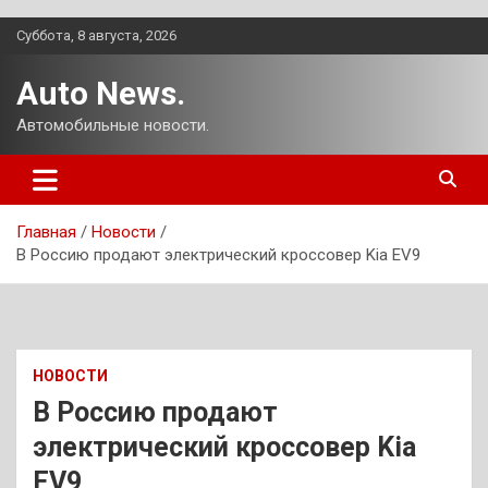
Перейти
Суббота, 8 августа, 2026
к
содержимому
Auto News.
Автомобильные новости.
Главная
Новости
В Россию продают электрический кроссовер Kia EV9
НОВОСТИ
В Россию продают
электрический кроссовер Kia
EV9