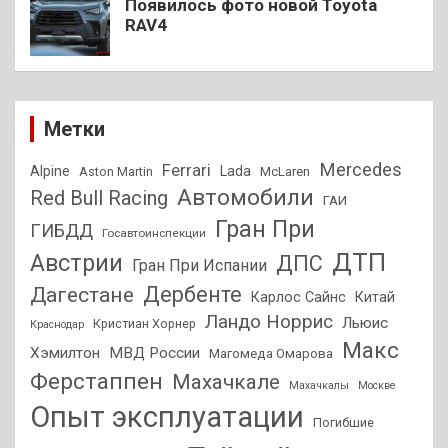
Появилось фото новой Toyota
RAV4
Метки
Mercedes
Ferrari
Alpine
Lada
Aston Martin
McLaren
Автомобили
Red Bull Racing
ГАИ
Гран При
ГИБДД
Госавтоинспекции
ДТП
Австрии
ДПС
Гран При Испании
Дагестане
Дербенте
Карлос Сайнс
Китай
Ландо Норрис
Льюис
Кристиан Хорнер
Краснодар
Макс
Хэмилтон
МВД России
Магомеда Омарова
Ферстаппен
Махачкале
Махачкалы
Москве
Опыт эксплуатации
Погибшие