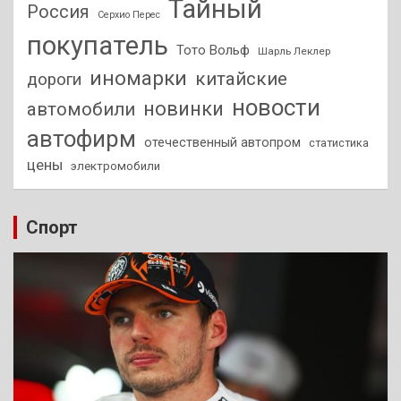
Тайный
Россия
Серхио Перес
покупатель
Тото Вольф
Шарль Леклер
иномарки
китайские
дороги
новости
новинки
автомобили
автофирм
отечественный автопром
статистика
цены
электромобили
Спорт