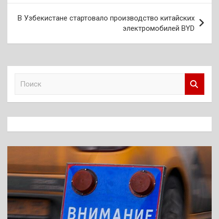
записям
В Узбекистане стартовало производство китайских
электромобилей BYD
П
о
и
с
к