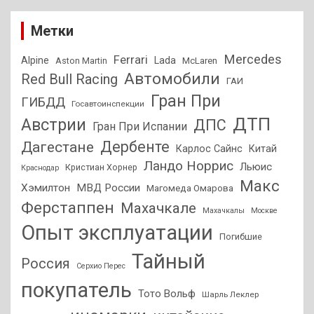
Метки
Mercedes
Ferrari
Alpine
Lada
Aston Martin
McLaren
Автомобили
Red Bull Racing
ГАИ
Гран При
ГИБДД
Госавтоинспекции
ДТП
Австрии
ДПС
Гран При Испании
Дагестане
Дербенте
Карлос Сайнс
Китай
Ландо Норрис
Льюис
Кристиан Хорнер
Краснодар
Макс
Хэмилтон
МВД России
Магомеда Омарова
Ферстаппен
Махачкале
Махачкалы
Москве
Опыт эксплуатации
Погибшие
Тайный
Россия
Серхио Перес
покупатель
Тото Вольф
Шарль Леклер