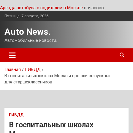
Аренда автобуса с водителем в Москве
почасово.
Перейти
Пятница, 7 августа, 2026
к
содержимому
Auto News.
Автомобильные новости.
Главная
ГИБДД
В госпитальных школах Москвы прошли выпускные
для старшеклассников
ГИБДД
В госпитальных школах