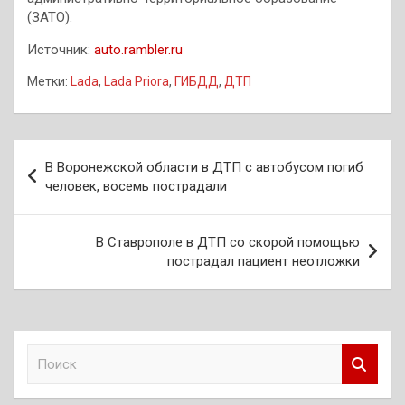
(ЗАТО).
Источник:
auto.rambler.ru
Метки:
Lada
,
Lada Priora
,
ГИБДД
,
ДТП
Навигация
В Воронежской области в ДТП с автобусом погиб
по
человек, восемь пострадали
записям
В Ставрополе в ДТП со скорой помощью
пострадал пациент неотложки
П
о
и