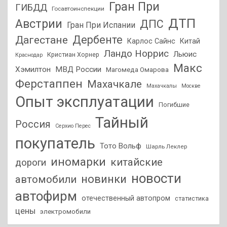
Гран При
ГИБДД
Госавтоинспекции
ДТП
Австрии
ДПС
Гран При Испании
Дагестане
Дербенте
Карлос Сайнс
Китай
Ландо Норрис
Льюис
Кристиан Хорнер
Краснодар
Макс
Хэмилтон
МВД России
Магомеда Омарова
Ферстаппен
Махачкале
Махачкалы
Москве
Опыт эксплуатации
Погибшие
Тайный
Россия
Серхио Перес
покупатель
Тото Вольф
Шарль Леклер
иномарки
китайские
дороги
новости
новинки
автомобили
автофирм
отечественный автопром
статистика
цены
электромобили