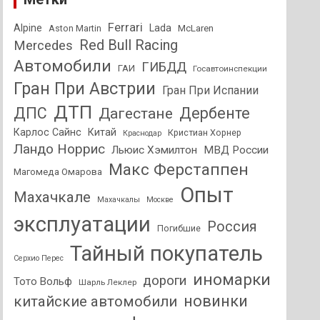
Ferrari
Alpine
Lada
Aston Martin
McLaren
Red Bull Racing
Mercedes
Автомобили
ГИБДД
ГАИ
Госавтоинспекции
Гран При Австрии
Гран При Испании
ДТП
ДПС
Дагестане
Дербенте
Карлос Сайнс
Китай
Кристиан Хорнер
Краснодар
Ландо Норрис
Льюис Хэмилтон
МВД России
Макс Ферстаппен
Магомеда Омарова
Опыт
Махачкале
Махачкалы
Москве
эксплуатации
Россия
Погибшие
Тайный покупатель
Серхио Перес
иномарки
дороги
Тото Вольф
Шарль Леклер
новинки
китайские автомобили