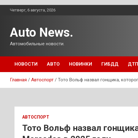
Перейти
Четверг, 6 августа, 2026
к
содержимому
Auto News.
Автомобильные новости.
НОВОСТИ
АВТО
НОВИНКИ
ГИБДД
ДТ
Главная
Автоспорт
Тото Вольф назвал гонщика, которог
АВТОСПОРТ
Тото Вольф назвал гонщика,