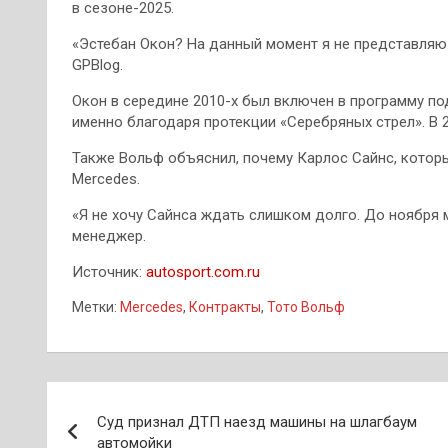
в сезоне-2025.
«Эстебан Окон? На данный момент я не представляю 
GPBlog.
Окон в середине 2010-х был включен в программу п
именно благодаря протекции «Серебряных стрел». В
Также Вольф объяснил, почему Карлос Сайнс, который
Mercedes.
«Я не хочу Сайнса ждать слишком долго. До ноября 
менеджер.
Источник:
autosport.com.ru
Метки:
Mercedes
,
Контракты
,
Тото Вольф
Навигация
Суд признал ДТП наезд машины на шлагбаум
по
автомойки