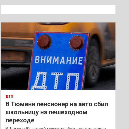
с
к
ДТП
В Тюмени пенсионер на авто сбил
школьницу на пешеходном
переходе
В Тюмени 82-летний мужчина сбил десятилетнюю