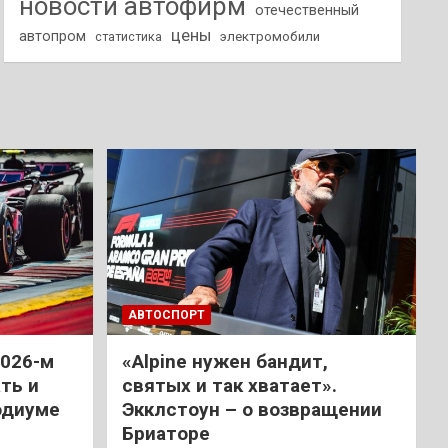
новости автофирм
отечественный
цены
автопром
статистика
электромобили
АВТОСПОРТ
2026-м
«Alpine нужен бандит,
ть и
святых и так хватает».
одиуме
Экклстоун – о возвращении
Бриаторе