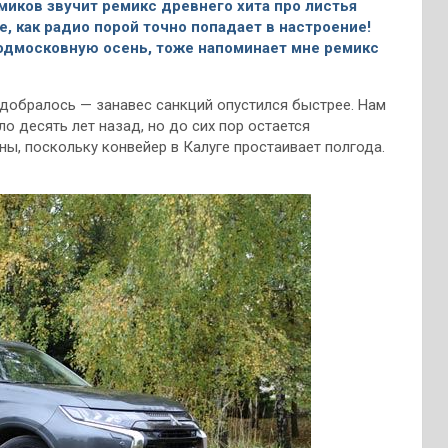
миков звучит ремикс древнего хита про листья
, как радио порой точно попадает в настроение!
 подмосковную осень, тоже напоминает мне ремикс
 добралось — занавес санкций опустился быстрее. Нам
о десять лет назад, но до сих пор остается
нны, поскольку конвейер в Калуге простаивает полгода.