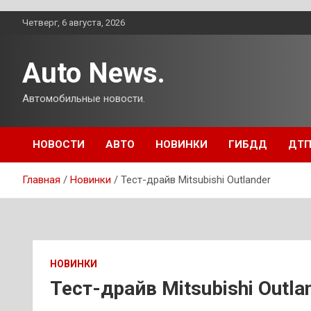
Перейти
Четверг, 6 августа, 2026
к
содержимому
Auto News.
Автомобильные новости.
НОВОСТИ
АВТО
НОВИНКИ
ГИБДД
ДТ
Главная
Новинки
Тест-драйв Mitsubishi Outlander
НОВИНКИ
Тест-драйв Mitsubishi Outla