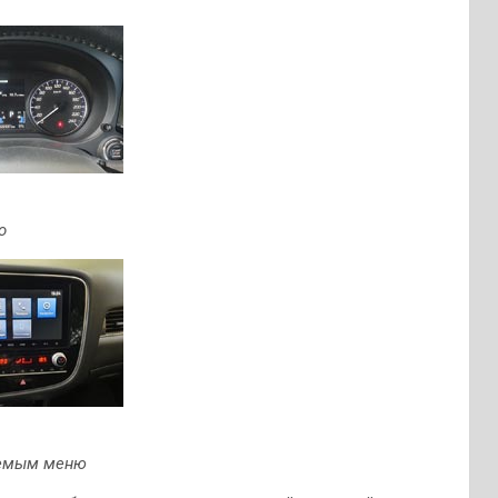
о
уемым меню