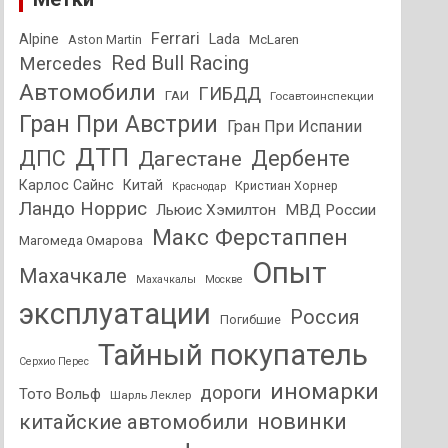
Ferrari
Alpine
Lada
Aston Martin
McLaren
Red Bull Racing
Mercedes
Автомобили
ГИБДД
ГАИ
Госавтоинспекции
Гран При Австрии
Гран При Испании
ДТП
ДПС
Дагестане
Дербенте
Карлос Сайнс
Китай
Кристиан Хорнер
Краснодар
Ландо Норрис
Льюис Хэмилтон
МВД России
Макс Ферстаппен
Магомеда Омарова
Опыт
Махачкале
Махачкалы
Москве
эксплуатации
Россия
Погибшие
Тайный покупатель
Серхио Перес
иномарки
дороги
Тото Вольф
Шарль Леклер
новинки
китайские автомобили