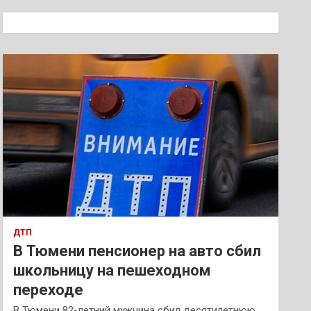
с
к
ДТП
В Тюмени пенсионер на авто сбил
школьницу на пешеходном
переходе
В Тюмени 82-летний мужчина сбил десятилетнюю