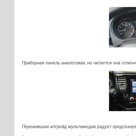
Приборная панель аналоговая, но читается она отличн
Пережившая апгрейд мультимедиа радует предсказ