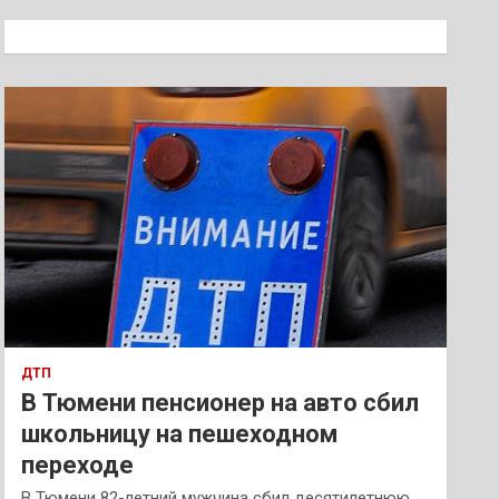
с
к
ДТП
В Тюмени пенсионер на авто сбил
школьницу на пешеходном
переходе
В Тюмени 82-летний мужчина сбил десятилетнюю