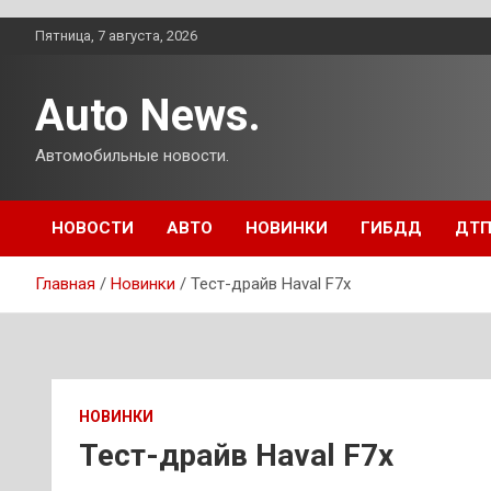
Перейти
Пятница, 7 августа, 2026
к
содержимому
Auto News.
Автомобильные новости.
НОВОСТИ
АВТО
НОВИНКИ
ГИБДД
ДТ
Главная
Новинки
Тест-драйв Haval F7x
НОВИНКИ
Тест-драйв Haval F7x