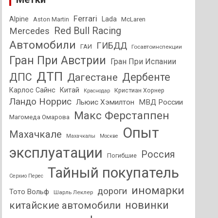
Ferrari
Alpine
Lada
Aston Martin
McLaren
Red Bull Racing
Mercedes
Автомобили
ГИБДД
ГАИ
Госавтоинспекции
Гран При Австрии
Гран При Испании
ДТП
ДПС
Дагестане
Дербенте
Карлос Сайнс
Китай
Кристиан Хорнер
Краснодар
Ландо Норрис
Льюис Хэмилтон
МВД России
Макс Ферстаппен
Магомеда Омарова
Опыт
Махачкале
Махачкалы
Москве
эксплуатации
Россия
Погибшие
Тайный покупатель
Серхио Перес
иномарки
дороги
Тото Вольф
Шарль Леклер
новинки
китайские автомобили