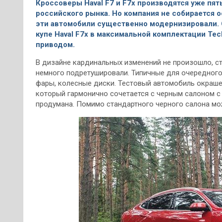
Кроссоверы Haval F7 и F7x производятся уже пят
российского рынка. Но компания не собирается 
эти автомобили существенно модернизировали. С
купе Haval F7x в максимальной комплектации Te
приводом.
В дизайне кардинальных изменений не произошло, с
немного подретушировали. Типичные для очередного
фары, колесные диски. Тестовый автомобиль окраше
который гармонично сочетается с черным салоном с
продумана. Помимо стандартного черного салона мо