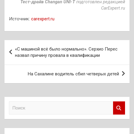
Тест-драйв Changan UNI-T
подготовлен редакцией
CarExpert.ru
Источник:
carexpert.ru
Навигация
«С машиной всё было нормально». Серхио Перес
по
назвал причину провала в квалификации
записям
На Сахалине водитель сбил четверых детей
П
о
и
с
к