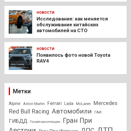
НОВОСТИ
Исследование: как меняется
обслуживание китайских
автомобилей на СТО
НОВОСТИ
Появилось фото новой Toyota
RAV4
Метки
Mercedes
Ferrari
Alpine
Lada
Aston Martin
McLaren
Автомобили
Red Bull Racing
ГАИ
Гран При
ГИБДД
Госавтоинспекции
ДТП
Австрии
ДПС