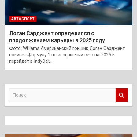
АВТОСПОРТ
Логан Сарджент определился с
продолжением карьеры в 2025 году
Фото: Williams Американский гонщик Логан Сарджент
покинет Формулу 1 по завершении сезона-2025 и
перейдет в IndyCar,…
П
о
и
с
к