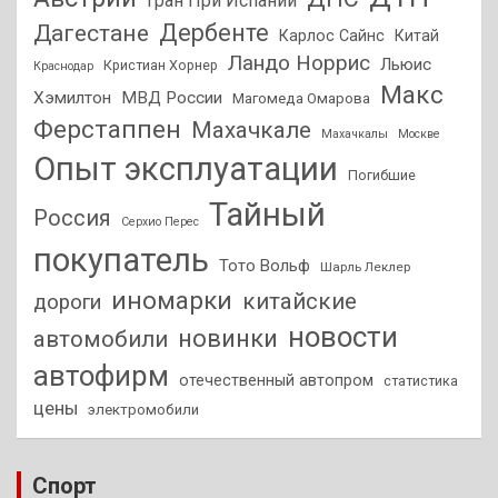
Гран При Испании
Дагестане
Дербенте
Карлос Сайнс
Китай
Ландо Норрис
Льюис
Кристиан Хорнер
Краснодар
Макс
Хэмилтон
МВД России
Магомеда Омарова
Ферстаппен
Махачкале
Махачкалы
Москве
Опыт эксплуатации
Погибшие
Тайный
Россия
Серхио Перес
покупатель
Тото Вольф
Шарль Леклер
иномарки
китайские
дороги
новости
новинки
автомобили
автофирм
отечественный автопром
статистика
цены
электромобили
Спорт