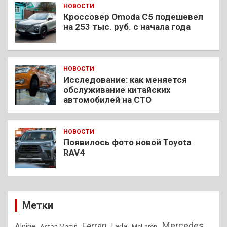
НОВОСТИ
Кроссовер Omoda C5 подешевел
на 253 тыс. руб. с начала года
НОВОСТИ
Исследование: как меняется
обслуживание китайских
автомобилей на СТО
НОВОСТИ
Появилось фото новой Toyota
RAV4
Метки
Mercedes
Ferrari
Alpine
Lada
Aston Martin
McLaren