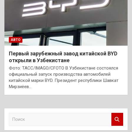
АВТО
Первый зарубежный завод китайской BYD
открыли в Узбекистане
Фото: ТАСС/IMAGO/CFOTO В Узбекистане состоялся
официальный запуск производства автомобилей
китайской марки BYD. Президент республики Шавкат
Мирзиёев…
П
о
и