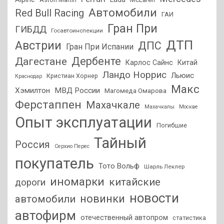
Автомобили
Red Bull Racing
ГАИ
Гран При
ГИБДД
Госавтоинспекции
ДТП
Австрии
ДПС
Гран При Испании
Дагестане
Дербенте
Карлос Сайнс
Китай
Ландо Норрис
Льюис
Кристиан Хорнер
Краснодар
Макс
Хэмилтон
МВД России
Магомеда Омарова
Ферстаппен
Махачкале
Махачкалы
Москве
Опыт эксплуатации
Погибшие
Тайный
Россия
Серхио Перес
покупатель
Тото Вольф
Шарль Леклер
иномарки
китайские
дороги
новости
новинки
автомобили
автофирм
отечественный автопром
статистика