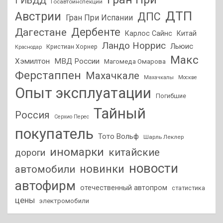
ГИБДД
Госавтоинспекции
ДТП
Австрии
ДПС
Гран При Испании
Дагестане
Дербенте
Карлос Сайнс
Китай
Ландо Норрис
Льюис
Кристиан Хорнер
Краснодар
Макс
Хэмилтон
МВД России
Магомеда Омарова
Ферстаппен
Махачкале
Махачкалы
Москве
Опыт эксплуатации
Погибшие
Тайный
Россия
Серхио Перес
покупатель
Тото Вольф
Шарль Леклер
иномарки
китайские
дороги
новости
новинки
автомобили
автофирм
отечественный автопром
статистика
цены
электромобили