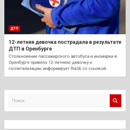
ДТП
12-летняя девочка пострадала в результате
ДТП в Оренбурге
Столкновение пассажирского автобуса и иномарки в
Оренбурге привело 12-летнюю девочку к
госпитализации, информирует Ria56 со ссылкой…
П
о
и
с
к