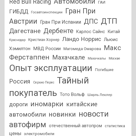
Автомобили
Red Bull Racing
ГАИ
Гран При
ГИБДД
Госавтоинспекции
ДТП
Австрии
ДПС
Гран При Испании
Дагестане
Дербенте
Карлос Сайнс
Китай
Ландо Норрис
Льюис
Кристиан Хорнер
Краснодар
Макс
Хэмилтон
МВД России
Магомеда Омарова
Ферстаппен
Махачкале
Махачкалы
Москве
Опыт эксплуатации
Погибшие
Тайный
Россия
Серхио Перес
покупатель
Тото Вольф
Шарль Леклер
иномарки
китайские
дороги
новости
новинки
автомобили
автофирм
отечественный автопром
статистика
цены
электромобили