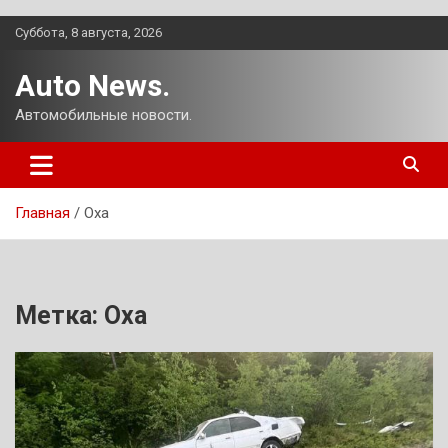
Перейти
Суббота, 8 августа, 2026
к
содержимому
Auto News.
Автомобильные новости.
Главная
Оха
Метка:
Оха