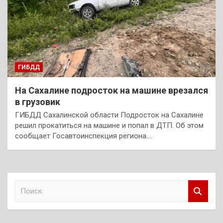
ГИБДД
На Сахалине подросток на машине врезался
в грузовик
ГИБДД Сахалинской области Подросток на Сахалине
решил прокатиться на машине и попал в ДТП. Об этом
сообщает Госавтоинспекция региона.…
П
о
и
с