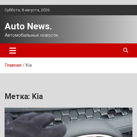
Перейти
Суббота, 8 августа, 2026
к
содержимому
Auto News.
Автомобильные новости.
Главная
Kia
Метка:
Kia