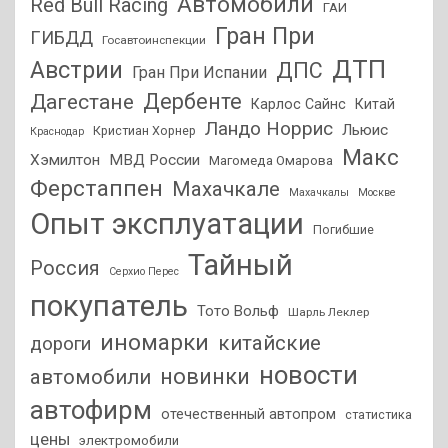
Автомобили
Red Bull Racing
ГАИ
Гран При
ГИБДД
Госавтоинспекции
ДТП
Австрии
ДПС
Гран При Испании
Дагестане
Дербенте
Карлос Сайнс
Китай
Ландо Норрис
Льюис
Кристиан Хорнер
Краснодар
Макс
Хэмилтон
МВД России
Магомеда Омарова
Ферстаппен
Махачкале
Махачкалы
Москве
Опыт эксплуатации
Погибшие
Тайный
Россия
Серхио Перес
покупатель
Тото Вольф
Шарль Леклер
иномарки
китайские
дороги
новости
новинки
автомобили
автофирм
отечественный автопром
статистика
цены
электромобили