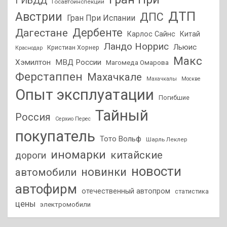
ГИБДД
Госавтоинспекции
ДТП
Австрии
ДПС
Гран При Испании
Дагестане
Дербенте
Карлос Сайнс
Китай
Ландо Норрис
Льюис
Кристиан Хорнер
Краснодар
Макс
Хэмилтон
МВД России
Магомеда Омарова
Ферстаппен
Махачкале
Махачкалы
Москве
Опыт эксплуатации
Погибшие
Тайный
Россия
Серхио Перес
покупатель
Тото Вольф
Шарль Леклер
иномарки
китайские
дороги
новости
новинки
автомобили
автофирм
отечественный автопром
статистика
цены
электромобили