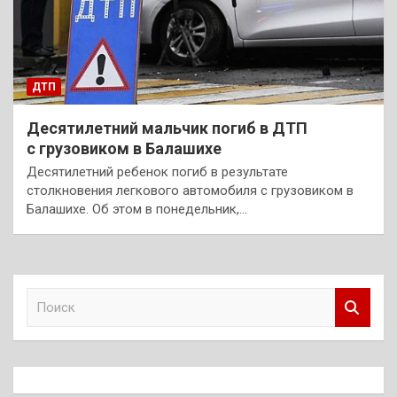
ДТП
Десятилетний мальчик погиб в ДТП
с грузовиком в Балашихе
Десятилетний ребенок погиб в результате
столкновения легкового автомобиля с грузовиком в
Балашихе. Об этом в понедельник,…
П
о
и
с
к