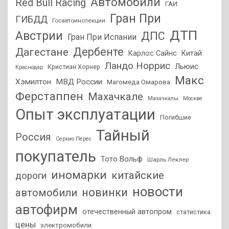
Автомобили
Red Bull Racing
ГАИ
Гран При
ГИБДД
Госавтоинспекции
ДТП
Австрии
ДПС
Гран При Испании
Дагестане
Дербенте
Карлос Сайнс
Китай
Ландо Норрис
Льюис
Кристиан Хорнер
Краснодар
Макс
Хэмилтон
МВД России
Магомеда Омарова
Ферстаппен
Махачкале
Махачкалы
Москве
Опыт эксплуатации
Погибшие
Тайный
Россия
Серхио Перес
покупатель
Тото Вольф
Шарль Леклер
иномарки
китайские
дороги
новости
новинки
автомобили
автофирм
отечественный автопром
статистика
цены
электромобили