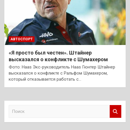
АВТОСПОРТ
«Я просто был честен». Штайнер
высказался о конфликте с Шумахером
Фото: Haas Экс-руководитель Haas Гюнтер Штайнер
высказался о конфликте с Ральфом Шумахером,
который отказывается работать с…
П
о
и
с