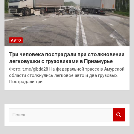
АВТО
Три человека пострадали при столкновении
легковушки с грузовиками в Приамурье
Фото: t.me/gibdd28 На федеральной трассе в Амурской
области столкнулись легковое авто и два грузовых.
Пострадали три…
П
о
и
с