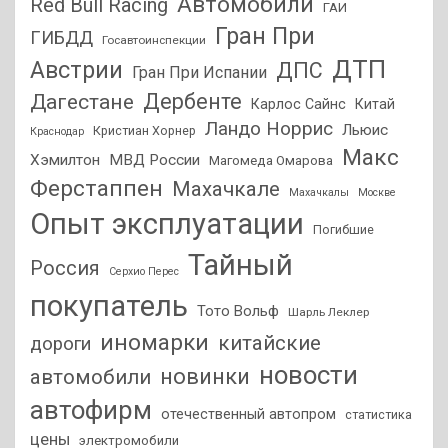
Автомобили
Red Bull Racing
ГАИ
Гран При
ГИБДД
Госавтоинспекции
ДТП
Австрии
ДПС
Гран При Испании
Дагестане
Дербенте
Карлос Сайнс
Китай
Ландо Норрис
Льюис
Кристиан Хорнер
Краснодар
Макс
Хэмилтон
МВД России
Магомеда Омарова
Ферстаппен
Махачкале
Махачкалы
Москве
Опыт эксплуатации
Погибшие
Тайный
Россия
Серхио Перес
покупатель
Тото Вольф
Шарль Леклер
иномарки
китайские
дороги
новости
новинки
автомобили
автофирм
отечественный автопром
статистика
цены
электромобили