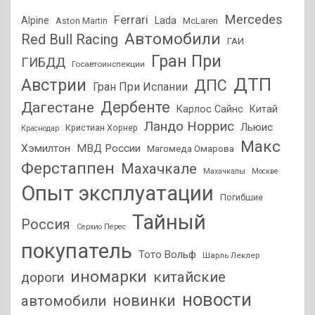
Mercedes
Ferrari
Alpine
Lada
Aston Martin
McLaren
Автомобили
Red Bull Racing
ГАИ
Гран При
ГИБДД
Госавтоинспекции
ДТП
Австрии
ДПС
Гран При Испании
Дагестане
Дербенте
Карлос Сайнс
Китай
Ландо Норрис
Льюис
Кристиан Хорнер
Краснодар
Макс
Хэмилтон
МВД России
Магомеда Омарова
Ферстаппен
Махачкале
Махачкалы
Москве
Опыт эксплуатации
Погибшие
Тайный
Россия
Серхио Перес
покупатель
Тото Вольф
Шарль Леклер
иномарки
китайские
дороги
новости
новинки
автомобили