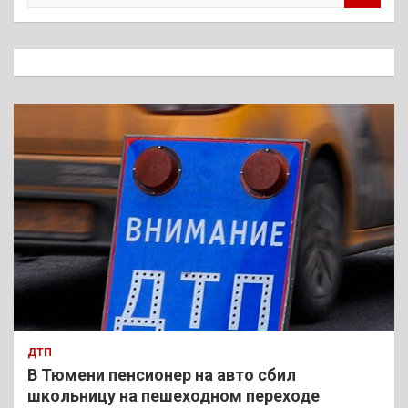
и
с
к
ДТП
В Тюмени пенсионер на авто сбил
школьницу на пешеходном переходе