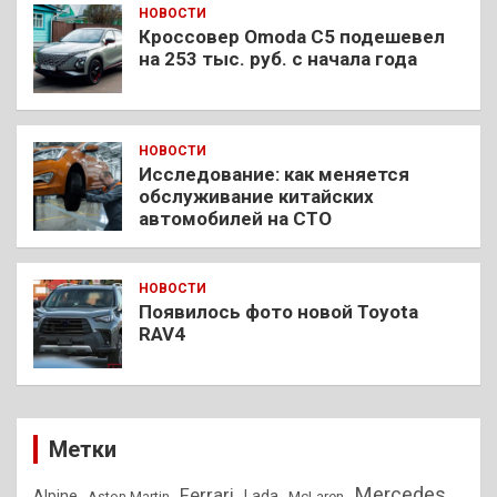
НОВОСТИ
Кроссовер Omoda C5 подешевел
на 253 тыс. руб. с начала года
НОВОСТИ
Исследование: как меняется
обслуживание китайских
автомобилей на СТО
НОВОСТИ
Появилось фото новой Toyota
RAV4
Метки
Mercedes
Ferrari
Alpine
Lada
Aston Martin
McLaren