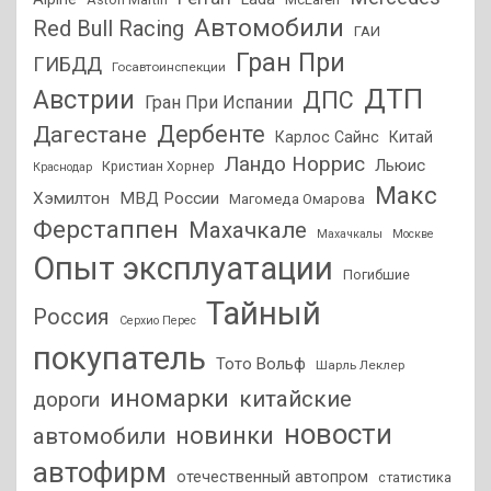
Автомобили
Red Bull Racing
ГАИ
Гран При
ГИБДД
Госавтоинспекции
ДТП
Австрии
ДПС
Гран При Испании
Дагестане
Дербенте
Карлос Сайнс
Китай
Ландо Норрис
Льюис
Кристиан Хорнер
Краснодар
Макс
Хэмилтон
МВД России
Магомеда Омарова
Ферстаппен
Махачкале
Махачкалы
Москве
Опыт эксплуатации
Погибшие
Тайный
Россия
Серхио Перес
покупатель
Тото Вольф
Шарль Леклер
иномарки
китайские
дороги
новости
новинки
автомобили
автофирм
отечественный автопром
статистика