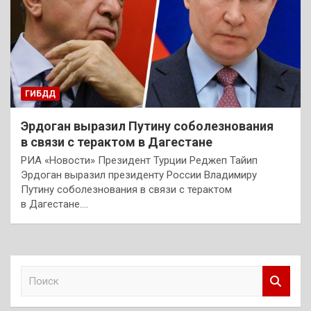
ГИБДД
Эрдоган выразил Путину соболезнования
в связи с терактом в Дагестане
РИА «Новости» Президент Турции Реджеп Тайип
Эрдоган выразил президенту России Владимиру
Путину соболезнования в связи с терактом
в Дагестане.…
П
о
и