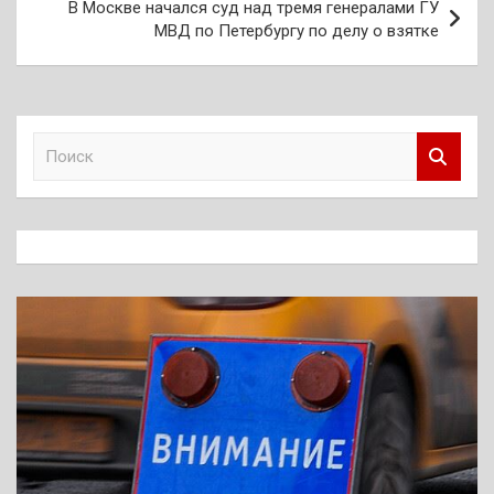
В Москве начался суд над тремя генералами ГУ
МВД по Петербургу по делу о взятке
П
о
и
с
к