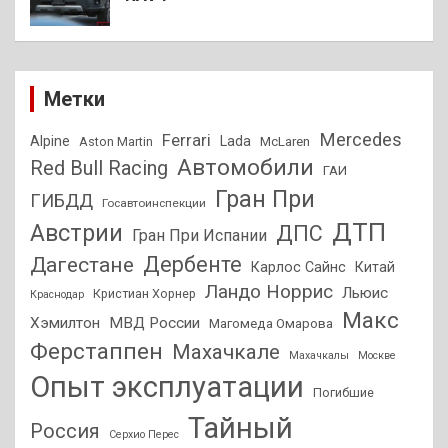
Метки
Mercedes
Ferrari
Alpine
Lada
Aston Martin
McLaren
Автомобили
Red Bull Racing
ГАИ
Гран При
ГИБДД
Госавтоинспекции
ДТП
Австрии
ДПС
Гран При Испании
Дагестане
Дербенте
Карлос Сайнс
Китай
Ландо Норрис
Льюис
Кристиан Хорнер
Краснодар
Макс
Хэмилтон
МВД России
Магомеда Омарова
Ферстаппен
Махачкале
Махачкалы
Москве
Опыт эксплуатации
Погибшие
Тайный
Россия
Серхио Перес