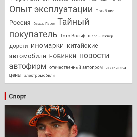
Опыт эксплуатации
Погибшие
Тайный
Россия
Серхио Перес
покупатель
Тото Вольф
Шарль Леклер
иномарки
китайские
дороги
новости
новинки
автомобили
автофирм
отечественный автопром
статистика
цены
электромобили
Спорт