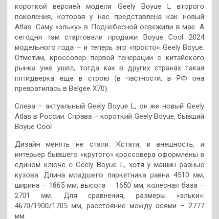
короткой версией модели Geely Boyue L второго
поколения, которая у нас представлена как новый
Atlas. Саму «эльку» в Поднебесной освежили в мае. А
сегодня там стартовали продажи Boyue Cool 2024
модельного года – и теперь это «просто» Geely Boyue.
Отметим, кроссовер первой генерации с китайского
рынка уже ушел, тогда как в других странах такая
пятидверка еще в строю (в частности, в РФ она
превратилась в Belgee X70).
Слева – актуальный Geely Boyue L, он же новый Geely
Atlas в России. Справа – короткий Geely Boyue, бывший
Boyue Cool
Дизайн менять не стали. Кстати, и внешность, и
интерьер бывшего «крутого» кроссовера оформлены в
едином ключе с Geely Boyue L, хотя у машин разные
кузова. Длина младшего паркетника равна 4510 мм,
ширина – 1865 мм, высота – 1650 мм, колесная база –
2701 мм. Для сравнения, размеры «эльки»:
4670/1900/1705 мм, расстояние между осями – 2777
мм.