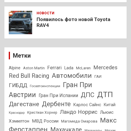
НОВОСТИ
Появилось фото новой Toyota
RAV4
Метки
Mercedes
Ferrari
Alpine
Lada
Aston Martin
McLaren
Автомобили
Red Bull Racing
ГАИ
Гран При
ГИБДД
Госавтоинспекции
ДТП
Австрии
ДПС
Гран При Испании
Дагестане
Дербенте
Карлос Сайнс
Китай
Ландо Норрис
Льюис
Кристиан Хорнер
Краснодар
Макс
Хэмилтон
МВД России
Магомеда Омарова
Ферстаппен
Махачкале
Махачкалы
Москве