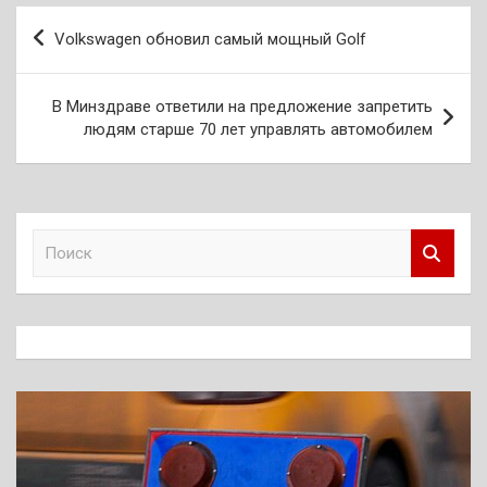
Навигация
Volkswagen обновил самый мощный Golf
по
записям
В Минздраве ответили на предложение запретить
людям старше 70 лет управлять автомобилем
П
о
и
с
к