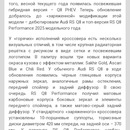
того, весной текущего года появилась посвежевшая
гибридная версия – Q8 PHEV. Теперь обновление
добралось до «заряженной» модификации этой
модели – дебютировали Audi RS Q8 и топ-версия RS Q8
Performance 2025 модельного года.
У «горячих» исполнений кроссовера есть несколько
визуальных отличий, в том числе крупная радиаторная
решётка с рисунком в виде сетки и посвежевшим
логотипом. В палитру вошли три новых варианта
окраса кузова с эффектом металлик: Sakhir Gold, Ascari
Blue и Chili Red. У обычного Audi RS Q8 в ходе
обновления появились чёрные глянцевые корпуса
наружных зеркал, аналогичные рамы остекления,
передний спойлер и задний диффузор. В свою
очередь RS Q8 Performance получил матовые
карбоновые корпуса боковых зеркал и элементы
переднего спойлера, а также матово-серый задний
диффузор. У стандартного «заряженного» кроссовера
установлены 10-поршневые суппорты, тормозные
диски диаметром 420 мм спереди, на задней оси – 370
мм. У варианта RS Q8 Performance карбон-