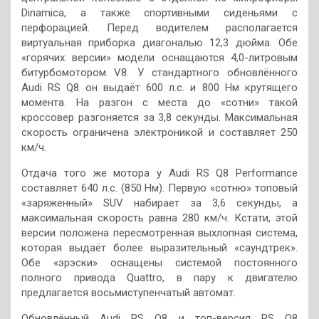
Dinamica, а также спортивными сиденьями с
перфорацией. Перед водителем располагается
виртуальная приборка диагональю 12,3 дюйма. Обе
«горячих версии» модели оснащаются 4,0-литровым
битурбомотором V8. У стандартного обновлённого
Audi RS Q8 он выдаёт 600 л.с. и 800 Нм крутящего
момента. На разгон с места до «сотни» такой
кроссовер разгоняется за 3,8 секунды. Максимальная
скорость ограничена электроникой и составляет 250
км/ч.
Отдача того же мотора у Audi RS Q8 Performance
составляет 640 л.с. (850 Нм). Первую «сотню» топовый
«заряженный» SUV набирает за 3,6 секунды, а
максимальная скорость равна 280 км/ч. Кстати, этой
версии положена пересмотренная выхлопная система,
которая выдаёт более выразительный «саундтрек».
Обе «эрэски» оснащены системой постоянного
полного привода Quattro, в пару к двигателю
предлагается восьмиступенчатый автомат.
Обновлённый Audi RS Q8 и топ-версия RS Q8