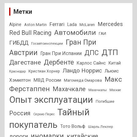
Метки
Mercedes
Ferrari
Alpine
Lada
Aston Martin
McLaren
Автомобили
Red Bull Racing
ГАИ
Гран При
ГИБДД
Госавтоинспекции
ДТП
Австрии
ДПС
Гран При Испании
Дагестане
Дербенте
Карлос Сайнс
Китай
Ландо Норрис
Льюис
Кристиан Хорнер
Краснодар
Макс
Хэмилтон
МВД России
Магомеда Омарова
Ферстаппен
Махачкале
Махачкалы
Москве
Опыт эксплуатации
Погибшие
Тайный
Россия
Серхио Перес
покупатель
Тото Вольф
Шарль Леклер
иномарки
китайские
дороги