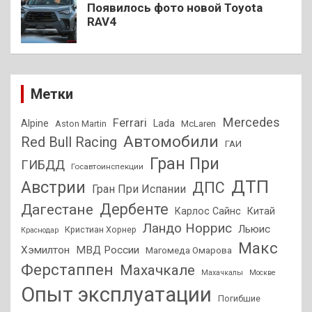
Появилось фото новой Toyota
RAV4
Метки
Mercedes
Ferrari
Alpine
Lada
Aston Martin
McLaren
Автомобили
Red Bull Racing
ГАИ
Гран При
ГИБДД
Госавтоинспекции
ДТП
Австрии
ДПС
Гран При Испании
Дагестане
Дербенте
Карлос Сайнс
Китай
Ландо Норрис
Льюис
Кристиан Хорнер
Краснодар
Макс
Хэмилтон
МВД России
Магомеда Омарова
Ферстаппен
Махачкале
Махачкалы
Москве
Опыт эксплуатации
Погибшие