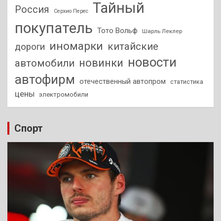
Тайный
Россия
Серхио Перес
покупатель
Тото Вольф
Шарль Леклер
иномарки
китайские
дороги
новости
новинки
автомобили
автофирм
отечественный автопром
статистика
цены
электромобили
Спорт