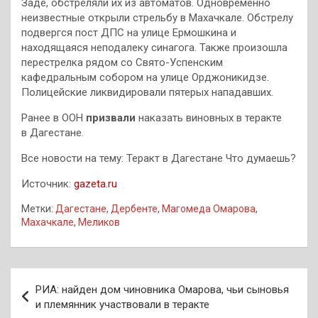
Заде, обстреляли их из автоматов. Одновременно
неизвестные открыли стрельбу в Махачкале. Обстрелу
подвергся пост ДПС на улице Ермошкина и
находящаяся неподалеку синагога. Также произошла
перестрелка рядом со Свято-Успенским
кафедральным собором на улице Орджоникидзе.
Полицейские ликвидировали пятерых нападавших.
Ранее в ООН
призвали
наказать виновных в теракте
в Дагестане.
Все новости на тему: Теракт в Дагестане Что думаешь?
Источник:
gazeta.ru
Метки:
Дагестане
,
Дербенте
,
Магомеда Омарова
,
Махачкале
,
Меликов
Навигация
РИА: найден дом чиновника Омарова, чьи сыновья
по
и племянник участвовали в теракте