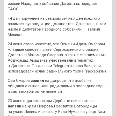
сессии Народного собрания Дагестана, передает
ТАСС
.
«Я дал поручение на ревизию личных дел всех, кто
занимает руководящие должности в Дагестане, в том
числе и депутатов Народного собрания», — заявил
Меликов.
24 июня стало известно, что Осман и Адиль Омаровы,
младшие сыновья главы Сергокалинского района
Дагестана Магомеда Омарова, а также его племянник
Абдусамад Амадзиев
участвовали
в терактах
в Дагестане. По данным Telegram-канала Baza, они
исповедовали ислам радикального толка (ваххабизм).
Сам Омаров
заявил
на допросе, что якобы не
общался с сыновьями-радикалами в последние годы
и сам ваххабитом не является.
23 июня в дагестанском Дербенте неизвестные
напали
на храм Покрова Пресвятой Богородицы
на улице Ленина и синагогу Келе-Нумаз на улице Таги-