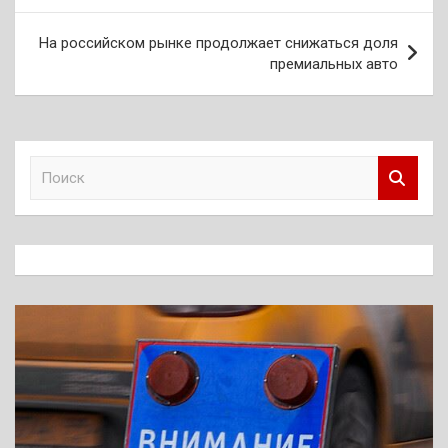
записям
На российском рынке продолжает снижаться доля
премиальных авто
П
о
и
с
к