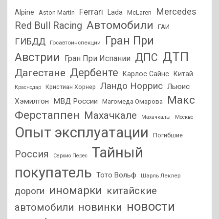
Mercedes
Ferrari
Alpine
Lada
Aston Martin
McLaren
Автомобили
Red Bull Racing
ГАИ
Гран При
ГИБДД
Госавтоинспекции
ДТП
Австрии
ДПС
Гран При Испании
Дагестане
Дербенте
Карлос Сайнс
Китай
Ландо Норрис
Льюис
Кристиан Хорнер
Краснодар
Макс
Хэмилтон
МВД России
Магомеда Омарова
Ферстаппен
Махачкале
Махачкалы
Москве
Опыт эксплуатации
Погибшие
Тайный
Россия
Серхио Перес
покупатель
Тото Вольф
Шарль Леклер
иномарки
китайские
дороги
новости
новинки
автомобили