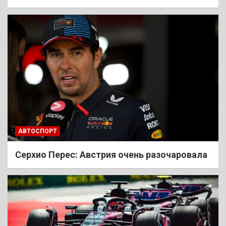
АВТОСПОРТ
Cерхио Перес: Австрия очень разочаровала