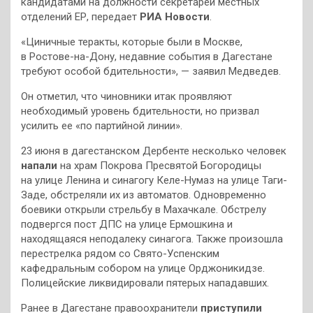
кандидатами на должности секретарей местных
отделений ЕР, передает
РИА Новости
.
«Циничные теракты, которые были в Москве,
в Ростове-на-Дону, недавние события в Дагестане
требуют особой бдительности», — заявил Медведев.
Он отметил, что чиновники итак проявляют
необходимый уровень бдительности, но призвал
усилить ее «по партийной линии».
23 июня в дагестанском Дербенте несколько человек
напали
на храм Покрова Пресвятой Богородицы
на улице Ленина и синагогу Келе-Нумаз на улице Таги-
Заде, обстреляли их из автоматов. Одновременно
боевики открыли стрельбу в Махачкале. Обстрелу
подвергся пост ДПС на улице Ермошкина и
находящаяся неподалеку синагога. Также произошла
перестрелка рядом со Свято-Успенским
кафедральным собором на улице Орджоникидзе.
Полицейские ликвидировали пятерых нападавших.
Ранее в Дагестане правоохранители
приступили