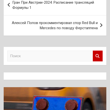
Гран При Австрии-2024: Расписание трансляций
по
Формулы 1
записям
Алексей Попов прокомментировал спор Red Bull и
Mercedes по поводу Ферстаппена
П
о
и
с
к