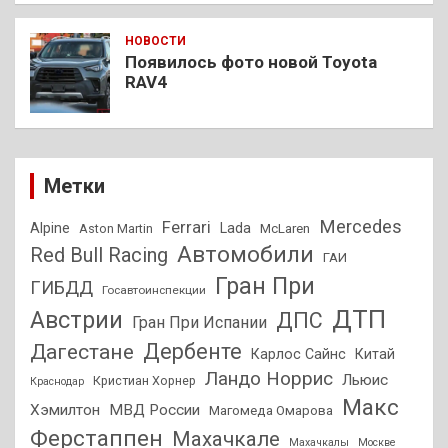
НОВОСТИ
Появилось фото новой Toyota
RAV4
Метки
Mercedes
Ferrari
Alpine
Lada
Aston Martin
McLaren
Автомобили
Red Bull Racing
ГАИ
Гран При
ГИБДД
Госавтоинспекции
ДТП
Австрии
ДПС
Гран При Испании
Дагестане
Дербенте
Карлос Сайнс
Китай
Ландо Норрис
Льюис
Кристиан Хорнер
Краснодар
Макс
Хэмилтон
МВД России
Магомеда Омарова
Ферстаппен
Махачкале
Махачкалы
Москве