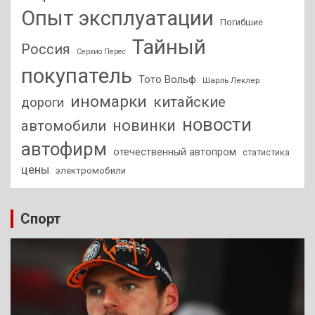
Опыт эксплуатации
Погибшие
Тайный
Россия
Серхио Перес
покупатель
Тото Вольф
Шарль Леклер
иномарки
китайские
дороги
новости
новинки
автомобили
автофирм
отечественный автопром
статистика
цены
электромобили
Спорт