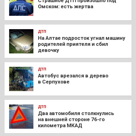
Страшное ДТП произошло под
Омском: есть жертва
ДТП
На Алтае подросток угнал машину
родителей приятеля и сбил
девочку
ДТП
Автобус врезался в дерево
в Серпухове
ДТП
Два автомобиля столкнулись
на внешней стороне 76-го
километра МКАД