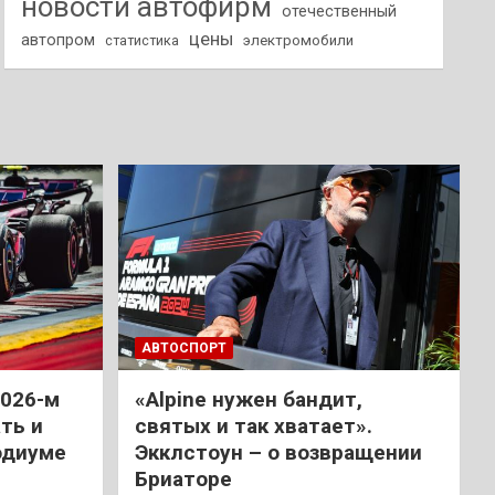
новости автофирм
отечественный
цены
автопром
статистика
электромобили
АВТОСПОРТ
2026-м
«Alpine нужен бандит,
ть и
святых и так хватает».
одиуме
Экклстоун – о возвращении
Бриаторе