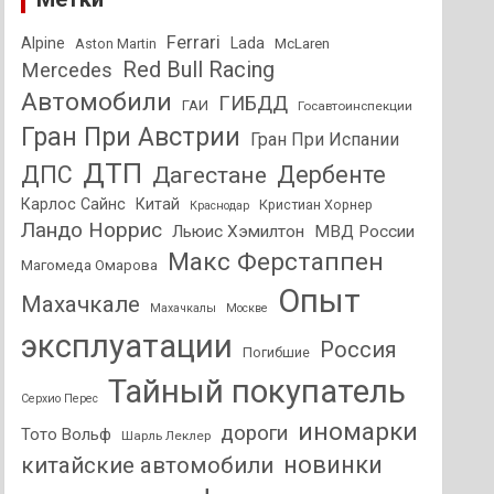
Ferrari
Alpine
Lada
Aston Martin
McLaren
Red Bull Racing
Mercedes
Автомобили
ГИБДД
ГАИ
Госавтоинспекции
Гран При Австрии
Гран При Испании
ДТП
ДПС
Дагестане
Дербенте
Карлос Сайнс
Китай
Кристиан Хорнер
Краснодар
Ландо Норрис
Льюис Хэмилтон
МВД России
Макс Ферстаппен
Магомеда Омарова
Опыт
Махачкале
Махачкалы
Москве
эксплуатации
Россия
Погибшие
Тайный покупатель
Серхио Перес
иномарки
дороги
Тото Вольф
Шарль Леклер
новинки
китайские автомобили