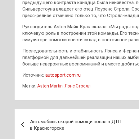
предыдущего контракта канадца была неизвестна, 
Сильверстоуна владеет его отец Лоуренс Стролл. Ср
пресс-релизе отмечено только то, что Стролл-младши
Руководитель Aston Майк Крак сказал: «Мы рады под
ключевую роль в построении этой команды. Его техн
симуляторе помогли внести вклад в постоянное раз
Последовательность и стабильность Лэнса и Фернан
платформой для дальнейшей реализации наших амби
больше невероятных воспоминаний и вместе добитьс
Источник:
autosport.com.ru
Метки:
Aston Martin
,
Лэнс Стролл
Навигация
Автомобиль скорой помощи попал в ДТП
по
в Красногорске