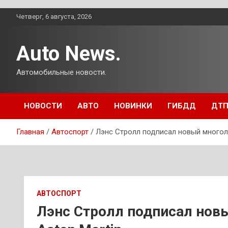
Перейти
Четверг, 6 августа, 2026
к
содержимому
Auto News.
Автомобильные новости.
НОВОСТИ
АВТО
НОВИНКИ
ГИБДД
ДТ
Главная
Автоспорт
Лэнс Стролл подписал новый многоле
АВТОСПОРТ
Лэнс Стролл подписал новы