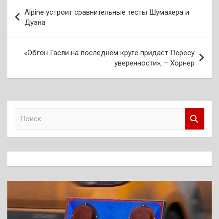
Навигация
Alpine устроит сравнительные тесты Шумахера и
по
Дуэна
записям
«Обгон Гасли на последнем круге придаст Пересу
уверенности», – Хорнер
П
о
и
с
к