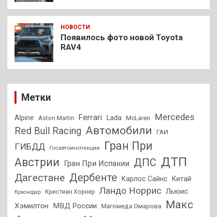
НОВОСТИ
Появилось фото новой Toyota
RAV4
Метки
Mercedes
Ferrari
Alpine
Lada
Aston Martin
McLaren
Автомобили
Red Bull Racing
ГАИ
Гран При
ГИБДД
Госавтоинспекции
ДТП
Австрии
ДПС
Гран При Испании
Дагестане
Дербенте
Карлос Сайнс
Китай
Ландо Норрис
Льюис
Кристиан Хорнер
Краснодар
Макс
Хэмилтон
МВД России
Магомеда Омарова