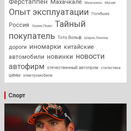
Ферстаппен
Махачкале
Махачкалы
Москве
Опыт эксплуатации
Погибшие
Тайный
Россия
Серхио Перес
покупатель
Тото Вольф
Шарль Леклер
иномарки
китайские
дороги
новости
новинки
автомобили
автофирм
отечественный автопром
статистика
цены
электромобили
Спорт