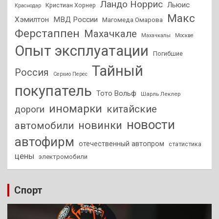
Ландо Норрис
Льюис
Кристиан Хорнер
Краснодар
Макс
Хэмилтон
МВД России
Магомеда Омарова
Ферстаппен
Махачкале
Махачкалы
Москве
Опыт эксплуатации
Погибшие
Тайный
Россия
Серхио Перес
покупатель
Тото Вольф
Шарль Леклер
иномарки
китайские
дороги
новости
новинки
автомобили
автофирм
отечественный автопром
статистика
цены
электромобили
Спорт