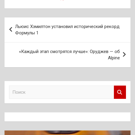
Навигация
Льюис Хэмилтон установил исторический рекорд
по
Формулы 1
записям
«Каждый этап смотрятся лучше»: Оруджев — об
Alpine
П
о
и
с
к