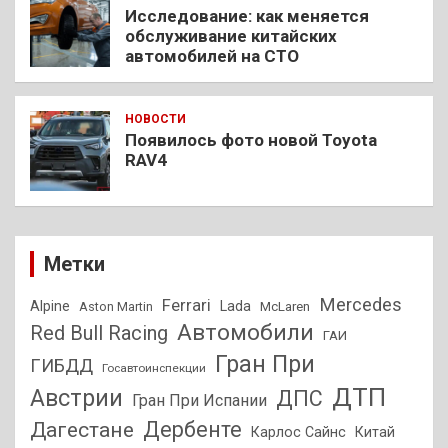
Исследование: как меняется
обслуживание китайских
автомобилей на СТО
НОВОСТИ
Появилось фото новой Toyota
RAV4
Метки
Mercedes
Ferrari
Alpine
Lada
Aston Martin
McLaren
Автомобили
Red Bull Racing
ГАИ
Гран При
ГИБДД
Госавтоинспекции
ДТП
Австрии
ДПС
Гран При Испании
Дагестане
Дербенте
Карлос Сайнс
Китай