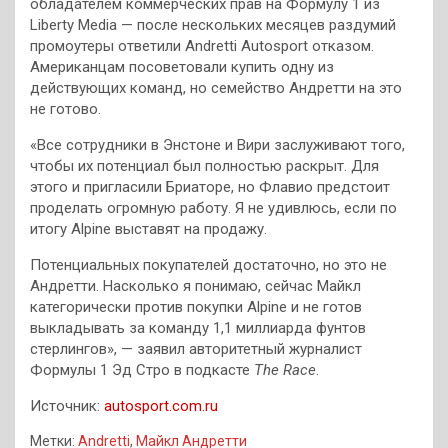
обладателем коммерческих прав на Формулу 1 из
Liberty Media — после нескольких месяцев раздумий
промоутеры ответили Andretti Autosport отказом.
Американцам посоветовали купить одну из
действующих команд, но семейство Андретти на это
не готово.
«Все сотрудники в Энстоне и Вири заслуживают того,
чтобы их потенциал был полностью раскрыт. Для
этого и пригласили Бриаторе, но Флавио предстоит
проделать огромную работу. Я не удивлюсь, если по
итогу Alpine выставят на продажу.
Потенциальных покупателей достаточно, но это не
Андретти. Насколько я понимаю, сейчас Майкл
категорически против покупки Alpine и не готов
выкладывать за команду 1,1 миллиарда фунтов
стерлингов», — заявил авторитетный журналист
Формулы 1 Эд Стро в подкасте
The Race
.
Источник:
autosport.com.ru
Метки:
Andretti
,
Майкл Андретти