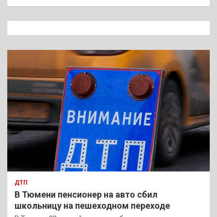
и
с
к
ДТП
В Тюмени пенсионер на авто сбил
школьницу на пешеходном переходе