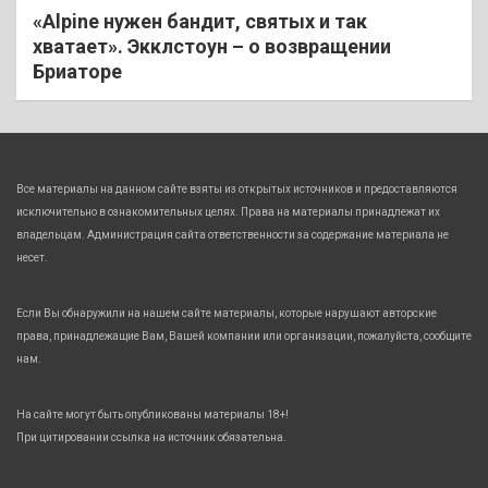
«Alpine нужен бандит, святых и так
хватает». Экклстоун – о возвращении
Бриаторе
Все материалы на данном сайте взяты из открытых источников и предоставляются
исключительно в ознакомительных целях. Права на материалы принадлежат их
владельцам. Администрация сайта ответственности за содержание материала не
несет.
Если Вы обнаружили на нашем сайте материалы, которые нарушают авторские
права, принадлежащие Вам, Вашей компании или организации, пожалуйста, сообщите
нам.
На сайте могут быть опубликованы материалы 18+!
При цитировании ссылка на источник обязательна.