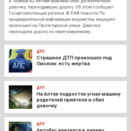
В Тюмени 82-летний мужчина сбил десятилетнюю
девочку, переходившую дорогу. Об этом сообщает
Госавтоинспекция региона. © РИА Новости По
предварительной информации ведомства, инцидент
произошел на Пролетарской улице. Девочка
переходила дорогу по нерегулируемому…
ДТП
Страшное ДТП произошло под
Омском: есть жертва
ДТП
На Алтае подросток угнал машину
родителей приятеля и сбил
девочку
ДТП
Автобус врезался в дерево