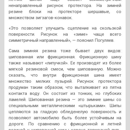
ненаправленный рисунок протектора. На зимней
резине блоки на протекторе шершавые, со
множеством зигзагов-конавок.
«Это позволяет улучшить сцепление на скользкой
поверхности. Рисунок на «зиме» чаще всего
симметричный направленный», — пояснил Погуляев.
Сама зимняя резина тоже бывает двух видов:
шипованная или фрикционная. Фрикционную шину
также называют «липучкой». Ее производят из более
мягкой резиновой смеси, чем шипованную. Можно
сказать, что внутри фрикционная шина имеет
множество мелких пузырей. Рисунок протектора
продуман таким образом, что выталкивает из пятна
контакта воду. Он состоит из тонких, но глубоких
ламелей. Шипованная резина — это зимние шины со
специальными металлическими «штырьками». Шипы
цепляются за гладкую обледенелую поверхность и
позволяют автомобилю быть более устойчивым на
дороге. По сравнению с фрикционной и летней
резиной у шипованной шины короче тормозной путь,