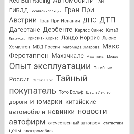
Автомобили
Red Bull Racing
ГАИ
Гран При
ГИБДД
Госавтоинспекции
ДТП
Австрии
ДПС
Гран При Испании
Дагестане
Дербенте
Карлос Сайнс
Китай
Ландо Норрис
Льюис
Кристиан Хорнер
Краснодар
Макс
Хэмилтон
МВД России
Магомеда Омарова
Ферстаппен
Махачкале
Махачкалы
Москве
Опыт эксплуатации
Погибшие
Тайный
Россия
Серхио Перес
покупатель
Тото Вольф
Шарль Леклер
иномарки
китайские
дороги
новости
новинки
автомобили
автофирм
отечественный автопром
статистика
цены
электромобили