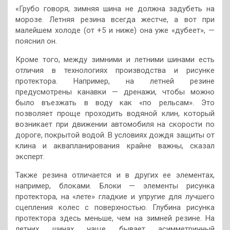
«Грубо говоря, зимняя шина не должна задубеть на
морозе. Летняя резина всегда жестче, а вот при
малейшем холоде (от +5 и ниже) она уже «дубеет», —
пояснил он.
Кроме того, между зимними и летними шинами есть
отличия в технологиях производства и рисунке
протектора. Например, на летней резине
предусмотрены канавки — дренажи, чтобы можно
было въезжать в воду как «по рельсам». Это
позволяет проще проходить водяной клин, который
возникает при движении автомобиля на скорости по
дороге, покрытой водой. В условиях дождя защиты от
клина и аквапланирования крайне важны, сказал
эксперт.
Также резина отличается и в других ее элементах,
например, блоками. Блоки — элементы рисунка
протектора, на «лете» гладкие и упругие для лучшего
сцепления колес с поверхностью. Глубина рисунка
протектора здесь меньше, чем на зимней резине. На
летних шинах чаще бывает асимметричный