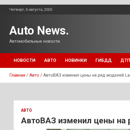
Перейти
Четверг, 6 августа, 2026
к
содержимому
Auto News.
Автомобильные новости.
НОВОСТИ
АВТО
НОВИНКИ
ГИБДД
ДТ
Главная
Авто
АвтоВАЗ изменил цены на ряд моделей La
АВТО
АвтоВАЗ изменил цены на 