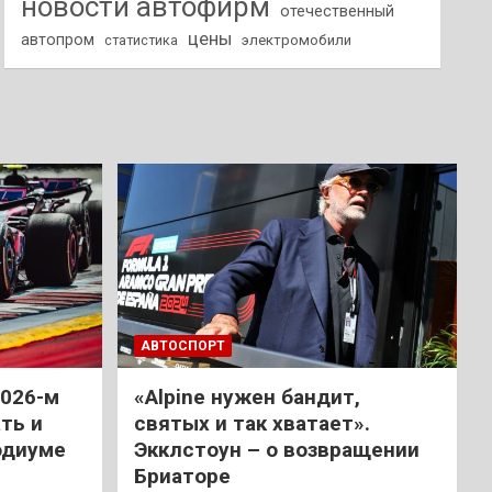
новости автофирм
отечественный
цены
автопром
статистика
электромобили
АВТОСПОРТ
2026-м
«Alpine нужен бандит,
ть и
святых и так хватает».
одиуме
Экклстоун – о возвращении
Бриаторе