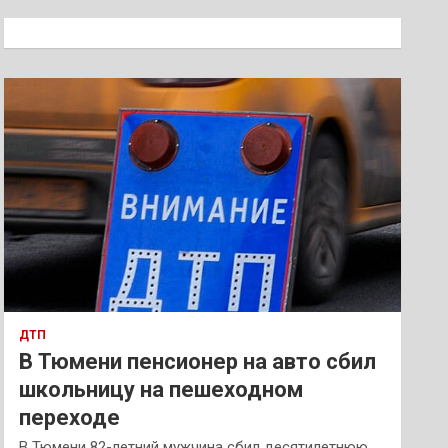
с
к
ДТП
В Тюмени пенсионер на авто сбил
школьницу на пешеходном
переходе
В Тюмени 82-летний мужчина сбил десятилетнюю