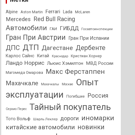
Ferrari
Alpine
Lada
Aston Martin
McLaren
Red Bull Racing
Mercedes
Автомобили
ГИБДД
ГАИ
Госавтоинспекции
Гран При Австрии
Гран При Испании
ДТП
ДПС
Дагестане
Дербенте
Карлос Сайнс
Китай
Кристиан Хорнер
Краснодар
Ландо Норрис
Льюис Хэмилтон
МВД России
Макс Ферстаппен
Магомеда Омарова
Опыт
Махачкале
Махачкалы
Москве
эксплуатации
Россия
Погибшие
Тайный покупатель
Серхио Перес
иномарки
дороги
Тото Вольф
Шарль Леклер
новинки
китайские автомобили