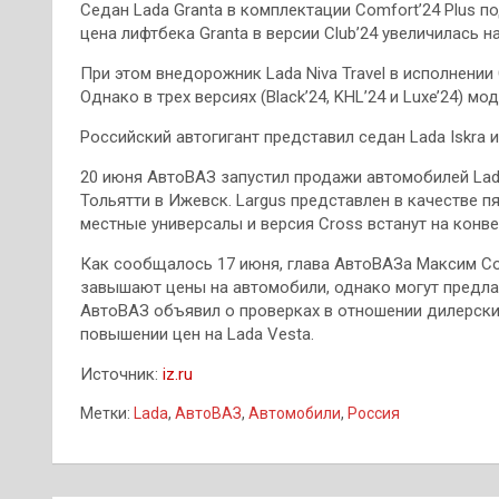
Седан Lada Granta в комплектации Comfort’24 Plus по
цена лифтбека Granta в версии Club’24 увеличилась на 
При этом внедорожник Lada Niva Travel в исполнении 
Однако в трех версиях (Black’24, KHL’24 и Luxe’24) мо
Российский автогигант представил седан Lada Iskra
20 июня АвтоВАЗ запустил продажи автомобилей Lad
Тольятти в Ижевск. Largus представлен в качестве п
местные универсалы и версия Cross встанут на конв
Как сообщалось 17 июня, глава АвтоВАЗа Максим Со
завышают цены на автомобили, однако могут предла
АвтоВАЗ объявил о проверках в отношении дилерски
повышении цен на Lada Vesta.
Источник:
iz.ru
Метки:
Lada
,
АвтоВАЗ
,
Автомобили
,
Россия