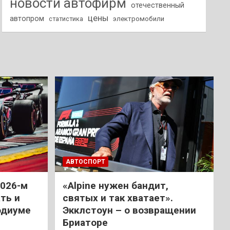
новости автофирм
отечественный
цены
автопром
статистика
электромобили
АВТОСПОРТ
2026-м
«Alpine нужен бандит,
ть и
святых и так хватает».
одиуме
Экклстоун – о возвращении
Бриаторе