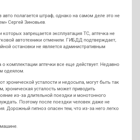
в авто полагается штраф, однако на самом деле это не
ем» Сергей Зиновьев.
и которых запрещается эксплуатация ТС, аптечка не
егковой автотехники отменили. ГИБДД подтверждает,
рийной остановки не является административным
а о комплектации аптечки все еще действует. Недавно
м одеялом.
 от хронической усталости и недосыпа, могут быть так
ам, хроническая усталость может приводить
тояние из-за длительной поездки и монотонного
уждать. Поэтому после поездки человек даже не
я. Дорожный гипноз опасен тем, что из-за него легко
 машине.