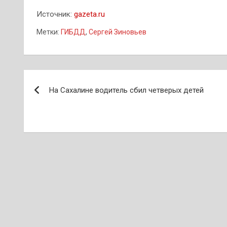
Источник:
gazeta.ru
Метки:
ГИБДД
,
Сергей Зиновьев
Навигация
На Сахалине водитель сбил четверых детей
по
записям