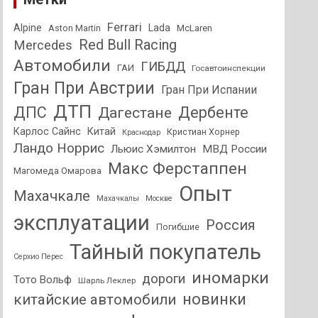
Ferrari
Alpine
Lada
Aston Martin
McLaren
Red Bull Racing
Mercedes
Автомобили
ГИБДД
ГАИ
Госавтоинспекции
Гран При Австрии
Гран При Испании
ДТП
ДПС
Дагестане
Дербенте
Карлос Сайнс
Китай
Кристиан Хорнер
Краснодар
Ландо Норрис
Льюис Хэмилтон
МВД России
Макс Ферстаппен
Магомеда Омарова
Опыт
Махачкале
Махачкалы
Москве
эксплуатации
Россия
Погибшие
Тайный покупатель
Серхио Перес
иномарки
дороги
Тото Вольф
Шарль Леклер
новинки
китайские автомобили