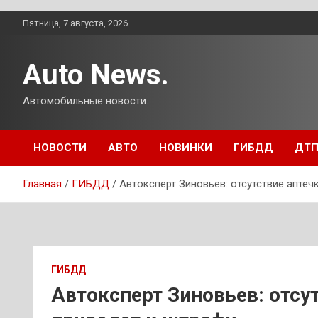
Перейти
Пятница, 7 августа, 2026
к
содержимому
Auto News.
Автомобильные новости.
НОВОСТИ
АВТО
НОВИНКИ
ГИБДД
ДТ
Главная
ГИБДД
Автоксперт Зиновьев: отсутствие аптеч
ГИБДД
Автоксперт Зиновьев: отсут