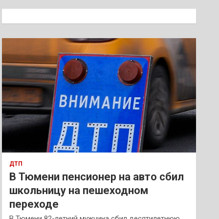
с
к
ДТП
В Тюмени пенсионер на авто сбил
школьницу на пешеходном
переходе
В Тюмени 82-летний мужчина сбил десятилетнюю