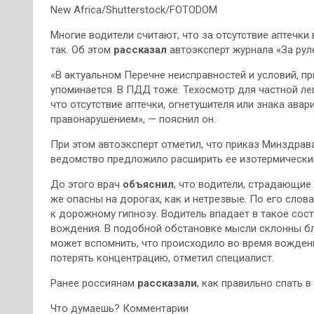
New Africa/Shutterstock/FOTODOM
Многие водители считают, что за отсутствие аптечки 
так. Об этом
рассказал
автоэксперт журнала «За рул
«В актуальном Перечне неисправностей и условий, пр
упоминается. В ПДД тоже. Техосмотр для частной л
что отсутствие аптечки, огнетушителя или знака ава
правонарушением», — пояснил он.
При этом автоэксперт отметил, что приказ Минздрав
ведомство предложило расширить ее изотермически
До этого врач
объяснил
, что водители, страдающие
же опасны на дорогах, как и нетрезвые. По его слов
к дорожному гипнозу. Водитель впадает в такое сос
вождения. В подобной обстановке мысли склонны бл
может вспомнить, что происходило во время вождени
потерять концентрацию, отметил специалист.
Ранее россиянам
рассказали
, как правильно спать в
Что думаешь? Комментарии