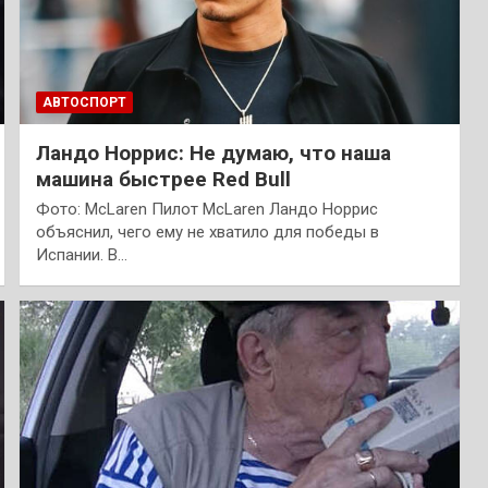
АВТОСПОРТ
Ландо Норрис: Не думаю, что наша
машина быстрее Red Bull
Фото: McLaren Пилот McLaren Ландо Норрис
объяснил, чего ему не хватило для победы в
Испании. В…