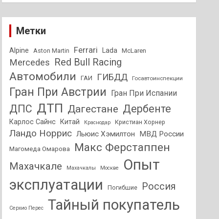
Метки
Ferrari
Alpine
Lada
Aston Martin
McLaren
Red Bull Racing
Mercedes
Автомобили
ГИБДД
ГАИ
Госавтоинспекции
Гран При Австрии
Гран При Испании
ДТП
ДПС
Дагестане
Дербенте
Карлос Сайнс
Китай
Кристиан Хорнер
Краснодар
Ландо Норрис
Льюис Хэмилтон
МВД России
Макс Ферстаппен
Магомеда Омарова
Опыт
Махачкале
Махачкалы
Москве
эксплуатации
Россия
Погибшие
Тайный покупатель
Серхио Перес