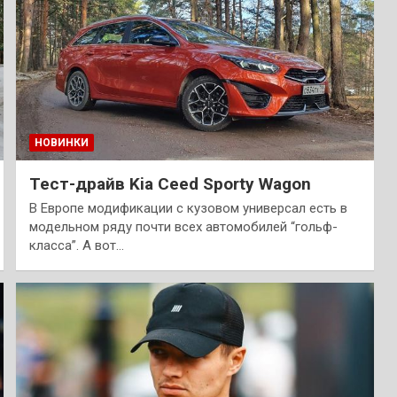
НОВИНКИ
Тест-драйв Kia Ceed Sporty Wagon
В Европе модификации с кузовом универсал есть в
модельном ряду почти всех автомобилей “гольф-
класса”. А вот…