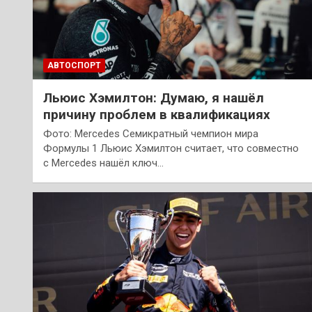
АВТОСПОРТ
Льюис Хэмилтон: Думаю, я нашёл
причину проблем в квалификациях
Фото: Mercedes Семикратный чемпион мира
Формулы 1 Льюис Хэмилтон считает, что совместно
с Mercedes нашёл ключ…