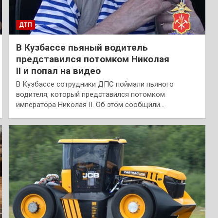
ДТП
В Кузбассе пьяный водитель
представился потомком Николая
II и попал на видео
В Кузбассе сотрудники ДПС поймали пьяного
водителя, который представился потомком
императора Николая II. Об этом сообщили…