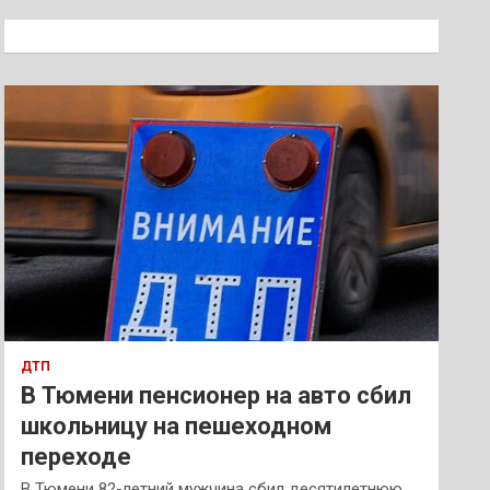
с
к
ДТП
В Тюмени пенсионер на авто сбил
школьницу на пешеходном
переходе
В Тюмени 82-летний мужчина сбил десятилетнюю